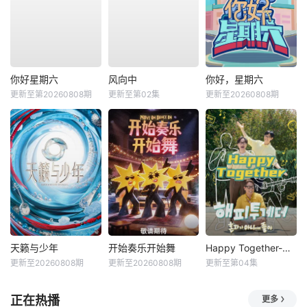
你好星期六
风向中
你好，星期六
更新至第20260808期
更新至第02集
更新至20260808期
天籁与少年
开始奏乐开始舞
Happy Together-不是一个人真好
更新至20260808期
更新至20260808期
更新至第04集
正在热播
更多