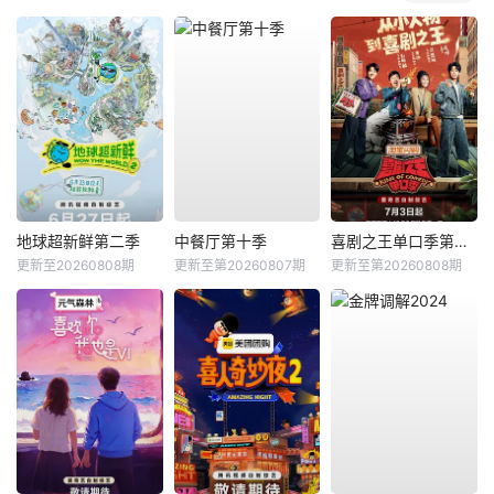
地球超新鲜第二季
中餐厅第十季
喜剧之王单口季第三季
更新至20260808期
更新至第20260807期
更新至第20260808期