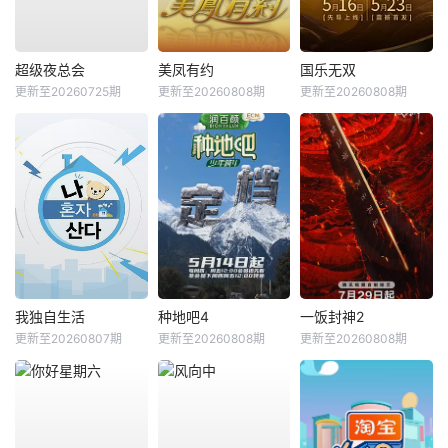
超级夜总会
美凤有约
国乐无双
更新至20260725期
更新至20260808期
更新至20260808期
我独自生活
种地吧4
一饭封神2
更新至20260807期
更新至20260808期
更新至20260808期