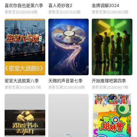
喜欢你我也是第六季
喜人奇妙夜2
金牌调解2024
更新至20260808期
更新至20251220期
更新至第20260805期
密室大逃脱第八季
天赐的声音第七季
开始推理吧第四季
更新至第20260807期
更新至第20260808期
更新至第20260807期