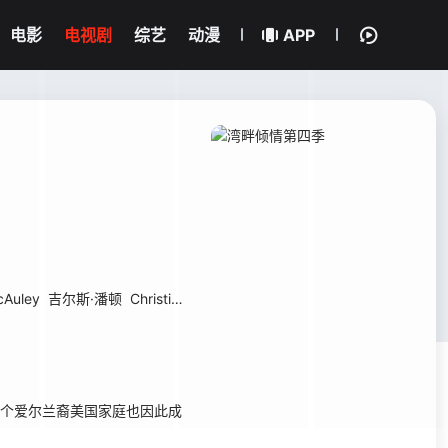
电影
电视剧
综艺
动漫
APP
cAuley
吉尔斯·潘顿
Christina Sicoli
杰西卡·西博思
，这个爱尔兰裔美国家庭也因此成