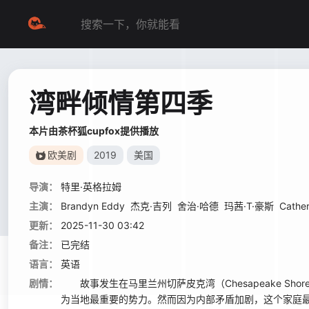
湾畔倾情第四季
本片由茶杯狐cupfox提供播放
欧美剧
2019
美国
导演：
特里·英格拉姆
主演：
Brandyn Eddy
杰克·吉列
舍治·哈德
玛茜·T·豪斯
Cathe
更新：
2025-11-30 03:42
备注：
已完结
语言：
英语
剧情：
故事发生在马里兰州切萨皮克湾（Chesapeake Sho
为当地最重要的势力。然而因为内部矛盾加剧，这个家庭最终