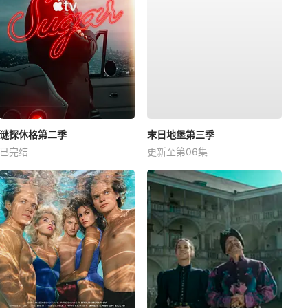
谜探休格第二季
末日地堡第三季
已完结
更新至第06集